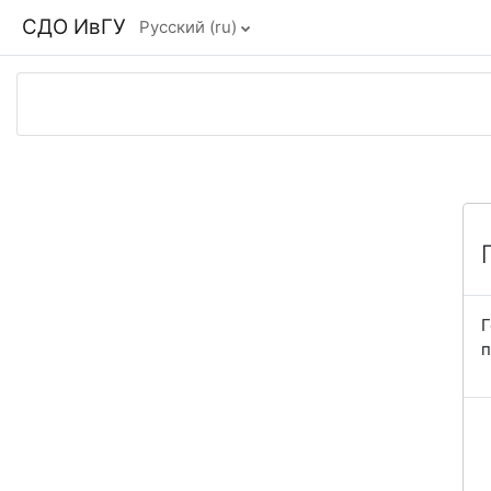
Перейти к основному содержанию
СДО ИвГУ
Русский ‎(ru)‎
Г
п