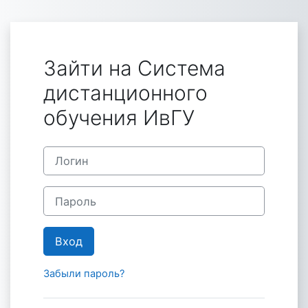
Перейти к основному содержанию
Зайти на Система
дистанционного
обучения ИвГУ
Пропустить и перейти к созданию новой учетной за
Логин
Пароль
Вход
Забыли пароль?