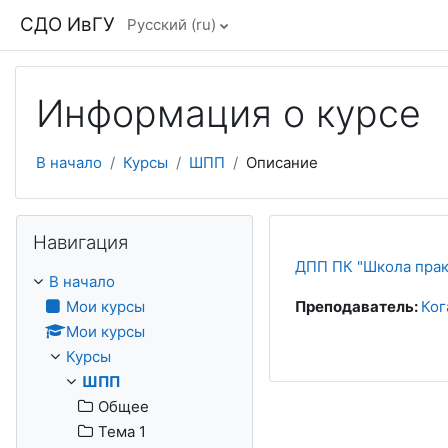
Перейти к основному содержанию
СДО ИвГУ
Русский ‎(ru)‎
Информация о курсе
В начало
Курсы
ШПП
Описание
Пропустить Навигация
Навигация
ДПП ПК "Школа прак
В начало
Мои курсы
Преподаватель:
Ког
Мои курсы
Курсы
ШПП
Общее
Тема 1