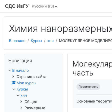
Перейти к основному содержанию
СДО ИвГУ
Русский ‎(ru)‎
Химия наноразмерных
В начало
Курсы
хнч
МОЛЕКУЛЯРНОЕ МОДЕЛИРО
Пропустить Навигация
Навигация
Молекуляр
В начало
часть
Страницы сайта
Требуемые услови
Мои курсы
Просмотреть
Курсы
хнч
Основные теорети
Общее
Размерные