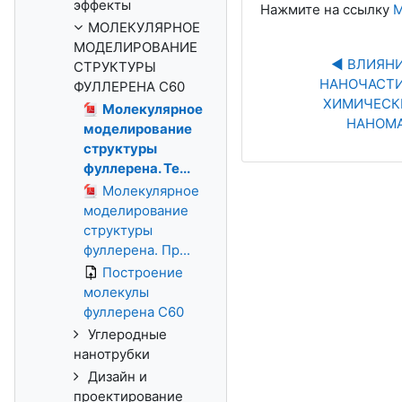
эффекты
Нажмите на ссылку
М
МОЛЕКУЛЯРНОЕ
МОДЕЛИРОВАНИЕ
◀︎ ВЛИЯН
СТРУКТУРЫ
НАНОЧАСТИ
ФУЛЛЕРЕНА С60
ХИМИЧЕСКИ
Молекулярное
НАНОМ
моделирование
структуры
фуллерена. Те...
Молекулярное
моделирование
структуры
фуллерена. Пр...
Построение
молекулы
фуллерена С60
Углеродные
нанотрубки
Дизайн и
проектирование